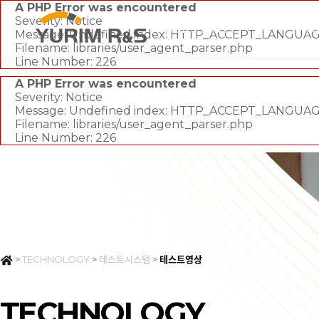
A PHP Error was encountered
Severity: Notice
COMPANY
PR
Message: Undefined index: HTTP_ACCEPT_LANGUA
Filename: libraries/user_agent_parser.php
Line Number: 226
A PHP Error was encountered
Severity: Notice
Message: Undefined index: HTTP_ACCEPT_LANGUA
Filename: libraries/user_agent_parser.php
Line Number: 226
>
TECHNOLOGY
>
테스트시스템
>
테스트영상
TECHNOLOGY